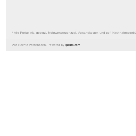
* Alle Preise inkl. gesetzl. Mehrwertsteuer zzgl. Versandkosten und ggf. Nachnahmegeb
Alle Rechte vorbehalten. Powered by
Ipilum.com