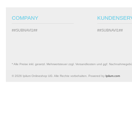
COMPANY
KUNDENSER
##SUBNAVI1##
##SUBNAVI1##
* Alle Preise inkl. gesetzl. Mehrwertsteuer zzgl. Versandkosten und ggf. Nachnahmegeb
© 2026 Ipilum Onlineshop UG. Alle Rechte vorbehalten. Powered by
Ipilum.com